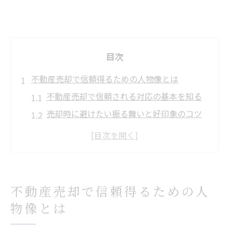
目次
不動産売却で信頼得るための人物像とは
不動産売却で信頼される対応の基本を知る
売却時に避けたい振る舞いと好印象のコツ
誠実な不動産売却のために心掛けたい態度
信頼構築に欠かせない不動産売却での配慮
売却手続きで評価される人物像の特徴とは
芳賀町芳賀台で避けたい三大タブー徹底解説
不動産売却で信頼得るための人
不動産売却で絶対に避けるべき三大タブー
物像とは
芳賀町芳賀台でよくある売却時の失敗事例