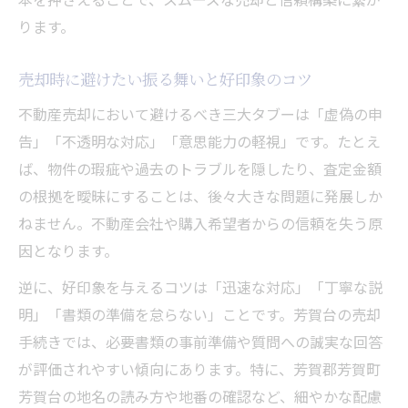
不動産売却で地名表記ミスを防ぐための注
ります。
意点
売却時に避けたい振る舞いと好印象のコツ
芳賀台の正式な読み方と正確な住所確認法
表記誤りが不動産売却に及ぼすリスクとは
不動産売却において避けるべき三大タブーは「虚偽の申
告」「不透明な対応」「意思能力の軽視」です。たとえ
契約書類の地名確認でトラブル回避を徹底
ば、物件の瑕疵や過去のトラブルを隠したり、査定金額
情報検索で失敗しない地名表記のコツ
の根拠を曖昧にすることは、後々大きな問題に発展しか
成年後見制度を踏まえた安全な売却の進め方
ねません。不動産会社や購入希望者からの信頼を失う原
不動産売却に必要な成年後見制度の基礎知
因となります。
識
逆に、好印象を与えるコツは「迅速な対応」「丁寧な説
成年後見人が関わる売却時の注意点とは
明」「書類の準備を怠らない」ことです。芳賀台の売却
安全な不動産売却を実現する制度活用法
手続きでは、必要書類の事前準備や質問への誠実な回答
意思能力と成年後見が売却手続きに与える
が評価されやすい傾向にあります。特に、芳賀郡芳賀町
影響
芳賀台の地名の読み方や地番の確認など、細やかな配慮