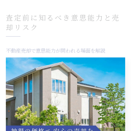
査定前に知るべき意思能力と売
却リスク
不動産売却で意思能力が問われる場面を解説
不動産売却において「意思能力」が問われる場面は、多
くの方が見落としがちですが、取引の根幹を左右する重
要なポイントです。意思能力とは、契約内容を十分に理
解し、自らの判断で売却の意思決定ができることを指し
ます。特に高齢者や認知症の疑いがある場合、本人の意
思能力が問われることで、売買契約の有効性が争点にな
ることも少なくありません。
例えば、芳賀郡芳賀町芳賀台で不動産売却を検討してい