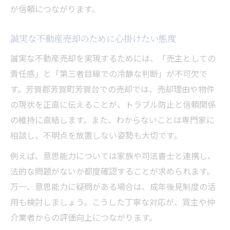
不動産売却で裁判所の許可が必要になる事
が信頼につながります。
例
芳賀郡芳賀町芳賀台で失敗しない不動産売却の
誠実な不動産売却のために心掛けたい態度
秘訣
誠実な不動産売却を実現するためには、「売主としての
芳賀台で安心して不動産売却を進めるポイ
責任感」と「第三者目線での冷静な判断」が不可欠で
ント
す。芳賀郡芳賀町芳賀台での売却では、売却理由や物件
失敗しないための不動産売却手順と注意事
の現状を正直に伝えることが、トラブル防止と信頼関係
項
の維持に直結します。また、わからないことは専門家に
芳賀台の実例から学ぶ不動産売却成功のコ
相談し、不明点を放置しない姿勢も大切です。
ツ
例えば、意思能力については家族や司法書士と連携し、
不動産売却前にやるべき準備とトラブル対
法的な問題がないか都度確認することが求められます。
策
万一、意思能力に疑問がある場合は、成年後見制度の活
信頼される売却を叶える情報収集の重要性
用も検討しましょう。こうした丁寧な対応が、買主や仲
介業者からの評価向上につながります。