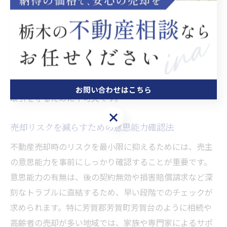
るご家庭で、相続した土地を売却したいと考えている場
合、相続人の中に判断力が低下している方が含まれてい
ると、後々トラブルに発展するリスクが高まります。不
動産会社も売主の意思能力を慎重に確認するため、本人
確認書類の提出や、面談時の受け答えなどを通じて確認
を行います。これらの対応は、売主・買主双方の安全な
お問い合わせはこちら
取引を守るために不可欠です。
お問い合わせはこちら
売却リスクを減らすための意思能力確認法
不動産売却時のリスクを最小限に抑えるためには、売主
の意思能力を事前にしっかり確認することが重要です。
意思能力の有無は、後の契約無効や損害賠償請求など深
刻なトラブルに直結するため、早い段階でのチェックが
求められます。特に芳賀郡芳賀町芳賀台のように相続や
高齢者の売却が多い地域では、家族や専門家によるサポ