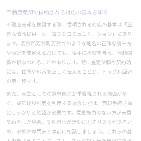
不動産売却タブーが招くトラブルの原因解
不動産売却で信頼される対応の基本を知る
説
三大タブー回避で安心できる不動産売却を
不動産売却を検討する際、信頼される対応の基本は「正
実現
確な情報提供」と「誠実なコミュニケーション」にあり
ます。芳賀郡芳賀町芳賀台のような地名の正確な読み方
芳賀台の売却で注意したい行動とその理由
や表記を間違えるだけでも、相手に不安を与え、信頼関
査定前に知るべき意思能力と売却リスク
係が損なわれることがあります。特に査定依頼や契約時
不動産売却で意思能力が問われる場面を解
には、住所や地番を正しく伝えることが、トラブル回避
説
の第一歩です。
売却リスクを減らすための意思能力確認法
また、売主としての意思能力が重要視される場面が多
意思能力の欠如が不動産売却に与える影響
く、成年後見制度を利用する場合などは、売却手続き前
査定前に準備したい不動産売却の重要ポイ
にしっかりと確認が必要です。意思能力のない方が売買
ント
契約をした場合、契約自体が無効になるリスクがあるた
判断力低下時の不動産売却トラブル予防策
め、家族や専門家と事前に相談しましょう。これらの基
地名表記ミスが招く不動産売却トラブル回避術
本を押さえることで、スムーズな売却と信頼構築に繋が