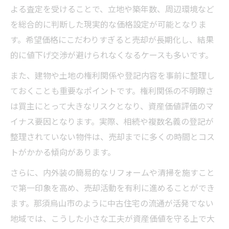
買取と不動産売却の手続き面での違い
よる査定を受けることで、立地や築年数、周辺環境など
を総合的に判断した現実的な価格設定が可能となりま
資産価値を守るなら不動産売却と買取どち
す。希望価格にこだわりすぎると売却が長期化し、結果
ら
的に値下げ交渉が避けられなくなるケースも多いです。
資産価値維持のための効果的な売却戦略
また、建物や土地の権利関係や登記内容を事前に整理し
不動産売却で高値を狙う戦略的な準備法
ておくことも重要なポイントです。権利関係の不明瞭さ
資産価値を維持する不動産売却の交渉術
は買主にとって大きなリスクとなり、資産価値評価のマ
市場動向を見極めた不動産売却のタイミン
イナス要因となります。実際、相続や複数名義の登記が
グ
整理されていない物件は、売却までに多くの時間とコス
不動産売却時に有効なリフォーム活用法
トがかかる傾向があります。
不動産売却で損をしないポイントまとめ
さらに、内外装の簡易的なリフォームや清掃を施すこと
人口減少下で有利に不動産を現金化する工夫
で第一印象を高め、売却活動を有利に進めることができ
不動産売却で人口減少の影響を最小限に
ます。那須烏山市のように中古住宅の流通が活発でない
現金化を早める不動産売却の工夫とは
地域では、こうした小さな工夫が資産価値を守る上で大