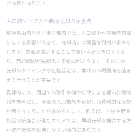
買い手がつきにくい物件の不動産売却方法
きな差となります。
不動産売却で空き家リスクに備える方法
人口減少下での不動産売却の注意点
人口減少地域の不動産売却成功事例
即時買取希望者が知るべきメリットと注意点
那須烏山市を含む地方都市では、人口減少が不動産市場
に与える影響が大きく、売却時には慎重な判断が求めら
不動産売却即時買取のメリットを解説
れます。需要が減少することで買い手がつきにくくな
即時買取で損をしないための注意点
り、売却期間が長期化する傾向があります。そのため、
不動産売却で即現金化できるケースとは
売却のタイミングや価格設定は、地域の市場動向を踏ま
即時買取時に知るべき契約の落とし穴
えて行うことが重要です。
不動産売却でよくある即時買取の誤解
具体的には、周辺での取引事例や行政による都市計画情
長期保有と即売却を比較した賢い選択方法
報を参考にし、今後の人口動態を見越した戦略的な売却
不動産売却と長期保有どちらを選ぶべきか
計画を立てることが求められます。例えば、学校や商業
不動産売却のタイミングと資産価値の関係
施設の統廃合が進むエリアでは、早期売却を検討する方
即売却と長期保有のメリットデメリット
が資産価値を維持しやすい傾向にあります。
資産価値維持に効く不動産売却の判断軸