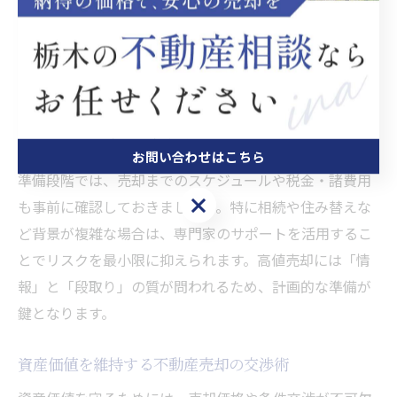
次に、売却活動に入る前に、必要書類の整理や物件の簡
易清掃、不要物の処分を済ませておくことが望ましいで
す。これにより、内覧時の印象が向上し、買主の購買意
欲を高める効果が期待できます。売却理由や希望条件も
整理し、不動産会社との打ち合わせでしっかり伝えるこ
とで、スムーズな取引が見込めます。
お問い合わせはこちら
準備段階では、売却までのスケジュールや税金・諸費用
お問い合わせはこちら
も事前に確認しておきましょう。特に相続や住み替えな
ど背景が複雑な場合は、専門家のサポートを活用するこ
とでリスクを最小限に抑えられます。高値売却には「情
報」と「段取り」の質が問われるため、計画的な準備が
鍵となります。
資産価値を維持する不動産売却の交渉術