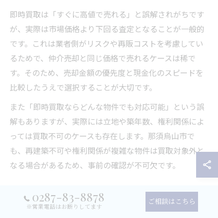
即時買取は「すぐに高値で売れる」と誤解されがちです
が、実際は市場価格より下回る査定となることが一般的
です。これは業者側がリスクや再販コストを考慮してい
るためで、仲介売却と同じ価格で売れるケースは稀で
す。そのため、売却金額の優先度と現金化のスピードを
比較したうえで選択することが大切です。
また「即時買取ならどんな物件でも対応可能」という誤
解もありますが、実際には立地や築年数、権利関係によ
っては買取不可のケースも存在します。那須烏山市で
も、再建築不可や権利関係が複雑な物件は買取対象外と
なる場合があるため、事前の確認が不可欠です。
0287-83-8878
ご相談はこちら
長期保有と即売却を比較した賢
※営業電話はお断りしてます