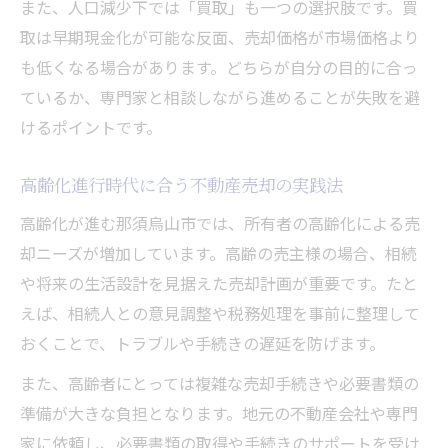
また、人口減少下では「買取」も一つの選択肢です。買
不動産売却で未来の市場変動に備える方法
取は早期現金化が可能な反面、売却価格が市場価格より
も低くなる場合があります。どちらが自分の目的に合っ
ているか、専門家と相談しながら進めることが失敗を避
けるポイントです。
高齢化進行時代に合う不動産売却の実践法
高齢化が進む那須烏山市では、所有者の高齢化による売
却ニーズが増加しています。高齢の売主様の場合、相続
や将来の生活設計を見据えた売却計画が重要です。たと
えば、相続人との意見調整や税務処理を事前に整理して
おくことで、トラブルや手続きの遅延を防げます。
また、高齢者にとっては複雑な売却手続きや必要書類の
準備が大きな負担となります。地元の不動産会社や専門
家に依頼し、必要書類の取得や手続きのサポートを受け