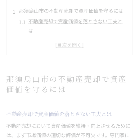
那須烏山市の不動産売却で資産価値を守るには
不動産売却で資産価値を落とさない工夫と
は
人口減少下での不動産売却の注意点
高齢化進行時代に合う不動産売却の実践法
将来を見据えた不動産売却の判断基準
不動産売却で地域価値を維持する方法
那須烏山市の不動産売却で資産
不動産売却と買取の違いを徹底解説
価値を守るには
不動産売却と買取の基本的な違いを把握す
る
即現金化に強い買取と不動産売却の特徴比
不動産売却で資産価値を落とさない工夫とは
較
不動産売却において資産価値を維持・向上させるために
不動産売却で重視すべきポイントを整理
は、まず市場価値の適切な評価が不可欠です。専門家に